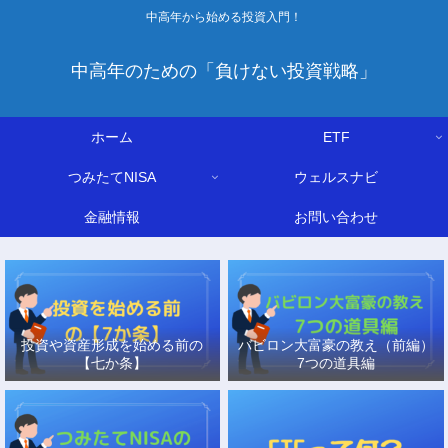
中高年から始める投資入門！
中高年のための「負けない投資戦略」
ホーム
ETF
つみたてNISA
ウェルスナビ
金融情報
お問い合わせ
投資や資産形成を始める前の
バビロン大富豪の教え（前編）
【七か条】
7つの道具編