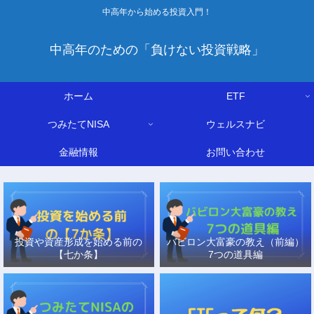
中高年から始める投資入門！
中高年のための「負けない投資戦略」
ホーム
ETF
つみたてNISA
ウェルスナビ
金融情報
お問い合わせ
投資や資産形成を始める前の
バビロン大富豪の教え（前編）
【七か条】
7つの道具編