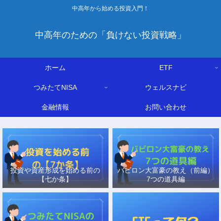
中高年から始める投資入門！
中高年のための「負けない投資戦略」
ホーム
ETF
つみたてNISA
ウェルスナビ
金融情報
お問い合わせ
投資や資産形成を始める前の
バビロン大富豪の教え（前編）
【七か条】
7つの道具編