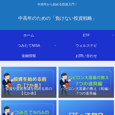
中高年から始める投資入門！
中高年のための「負けない投資戦略」
ホーム
ETF
つみたてNISA
ウェルスナビ
金融情報
お問い合わせ
投資や資産形成を始める前の
バビロン大富豪の教え（前編）
【七か条】
7つの道具編