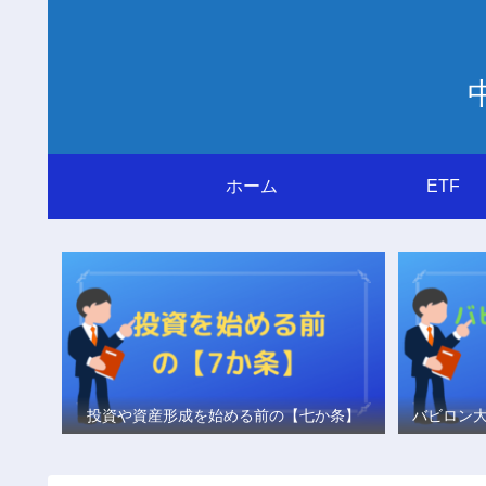
ホーム
ETF
投資や資産形成を始める前の【七か条】
バビロン