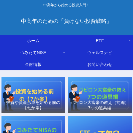
中高年から始める投資入門！
中高年のための「負けない投資戦略」
ホーム
ETF
つみたてNISA
ウェルスナビ
金融情報
お問い合わせ
投資や資産形成を始める前の
バビロン大富豪の教え（前編）
【七か条】
7つの道具編